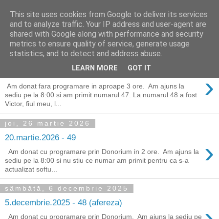
This site uses cookies from Google to deliver its services
Alin Dosoniu - blog
and to analyze traffic. Your IP address and user-agent are
shared with Google along with performance and security
metrics to ensure quality of service, generate usage
statistics, and to detect and address abuse.
vineri, 24 iulie 2026
LEARN MORE
GOT IT
24.iulie.2026 - 50 / 1
›
Am donat fara programare in aproape 3 ore. Am ajuns la
sediu pe la 8:00 si am primit numarul 47. La numarul 48 a fost
Victor, fiul meu, l...
joi, 26 martie 2026
20.martie.2026 - 49
›
Am donat cu programare prin Donorium in 2 ore. Am ajuns la
sediu pe la 8:00 si nu stiu ce numar am primit pentru ca s-a
actualizat softu...
sâmbătă, 6 decembrie 2025
5.decembrie.2025 - 48 (afereza)
›
Am donat cu programare prin Donorium. Am ajuns la sediu pe