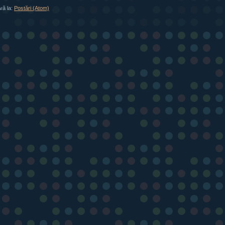
vă la:
Postări (Atom)