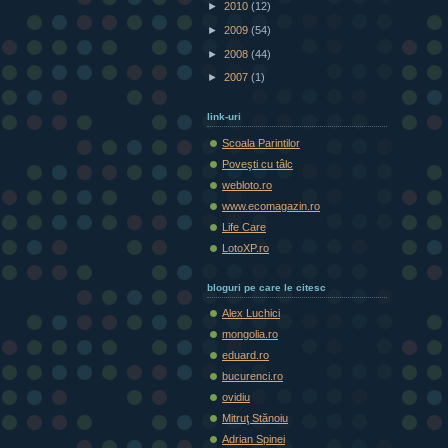
►
2010
(12)
►
2009
(54)
►
2008
(44)
►
2007
(1)
link-uri
Scoala Parintilor
Poveşti cu tâlc
webloto.ro
www.ecomagazin.ro
Life Care
LotoXP.ro
bloguri pe care le citesc
Alex Luchici
mongolia.ro
eduard.ro
bucurenci.ro
ovidiu
Mitruţ Stănoiu
Adrian Spinei