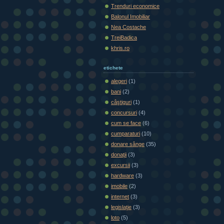
Trenduri economice
Balonul Imobiliar
Nea Costache
TreiBadica
khris.ro
etichete
alegeri
(1)
bani
(2)
câştiguri
(1)
concursuri
(4)
cum se face
(6)
cumparaturi
(10)
donare sânge
(35)
donaţii
(3)
excursii
(3)
hardware
(3)
imobile
(2)
internet
(3)
legislaţie
(3)
loto
(5)