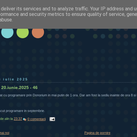
deliver its services and to analyze traffic. Your IP address and 
formance and security metrics to ensure quality of service, gen
abuse.
3 iulie 2025
20.iunie.2025 - 46
 cu programare prin Donorium in mai putin de 1 ora. Dar am fost la sediu inainte de ora 8 si
cut programare in septembrie.
 de
alin
la
23:37
0 comentarii
mai noi
Pagina de pornire