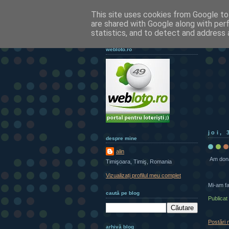
This site uses cookies from Google to 
are shared with Google along with per
statistics, and to detect and address 
webloto.ro
joi, 
despre mine
alin
Am donat
Timişoara, Timiş, Romania
Vizualizați profilul meu complet
Mi-am fa
caută pe blog
Publicat
Postări 
arhivă blog