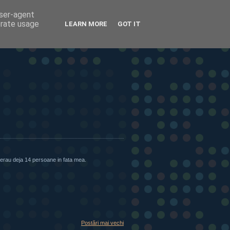
user-agent
erate usage
LEARN MORE
GOT IT
 erau deja 14 persoane in fata mea.
Postări mai vechi