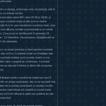
 persoane.
ru a câștiga, primul pas este să participi, iată în
re ce trebuie să faci.
e luni pâna vineri RFI, intre 07:00 și 18:00, și
uzi cuvântul cheie al zilei scrii un mail la
at] rfi.ro în care
menționezi cuvântul cheie, ziua
a fost difuzat, numele și prenumele și un număr
on. Concursul se desfășoară în perioada 19
e - 13 noiembrie. Desemnarea câștigătorului se
în 16 noiembrie.
rs se poate participa și descoperind cuvintele
site-ul rfi.ro. Cuvintele cheie vor fi boldate (dar
 cuvintele boldate sunt cuvinte cheie!) și vor
link către o pagină de confirmare. Cuvintele
te pe site pot fi trimise și direct din secțiunea
urs.
ă limitare pentru numărul de mailuri pe care îl
imite un singur participant, dar nu se acceptă mai
iluri de la același participant cu același cuvânt
iecare mail trebuie să conțină un cuvint cheie
care să fi fost difuzat la radio sau publicat pe site
respectivă.
l va avea, în afară de marele premiu