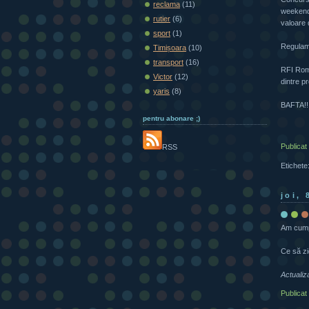
reclama
(11)
weekendu
rutier
(6)
valoare
sport
(1)
Regulam
Timișoara
(10)
transport
(16)
RFI Româ
Victor
(12)
dintre p
yaris
(8)
BAFTA!!
pentru abonare ;)
Publicat
RSS
Etichete
joi,
Am cumpă
Ce să zi
Actualiz
Publicat