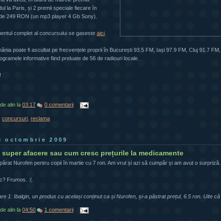
l la Paris, și 2 premii speciale fiecare în
 de 249 RON (un mp3 player 4 Gb Sony).
entul complet al concursului se gaseste
aici
.
nia poate fi ascultat pe frecvențele proprii în București 93.5 FM, Iași 97.9 FM, Cluj 91.7 F
rogramele informative fiind preluate de 56 de radiouri locale.
!
 de
alin
la
03:17
0 comentarii
:
concursuri
,
reclama
 8 octombrie 2009
super afacere sau cum cresc prețurile la medicamente
rat Nurofen pentru copii în martie cu 7 ron. Am vrut și azi să cumpăr și am avut o surpriză. 
c? Frumos. :(.
are 1: Ibalgin, un produs cu același conținut ca și Nurofen, și-a păstrat prețul, 6.5 ron. Uite că
 de
alin
la
04:50
1 comentarii