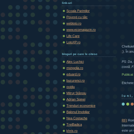
link-uri
Scoala Parintilor
Poveşti cu tâlc
webloto.ro
www.ecomagazin.ro
Life Care
LotoXP.ro
Cheltuie
;). În a
bloguri pe care le citesc
PS: Da, 
Alex Luchici
costă. F
mongolia.ro
eduard.ro
Publicat
bucurenci.ro
Etichete
ovidiu
Mitruţ Stănoiu
luni
Adrian Spinei
Trenduri economice
Balonul Imobiliar
Nea Costache
RFI
Româ
TreiBadica
Internat
este un 
khris.ro