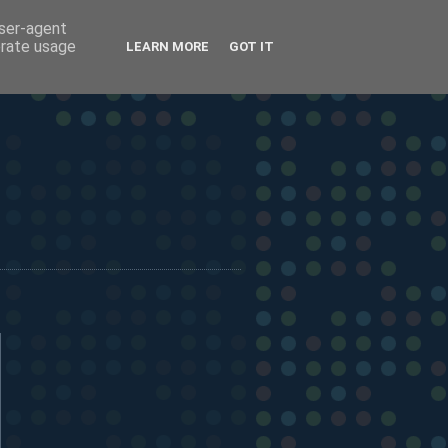
user-agent
erate usage
LEARN MORE
GOT IT