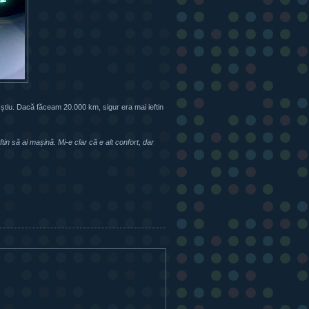
știu. Dacă făceam 20.000 km, sigur era mai ieftin
in să ai mașină. Mi-e clar că e alt confort, dar