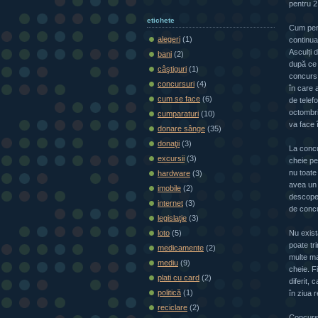
pentru 2
etichete
Cum pent
alegeri
(1)
continua
Asculți d
bani
(2)
după ce a
câştiguri
(1)
concurs [
concursuri
(4)
în care 
cum se face
(6)
de telef
octombri
cumparaturi
(10)
va face 
donare sânge
(35)
donaţii
(3)
La concu
excursii
(3)
cheie pe 
nu toate
hardware
(3)
avea un 
imobile
(2)
descoperi
internet
(3)
de conc
legislaţie
(3)
Nu exist
loto
(5)
poate tr
medicamente
(2)
multe ma
mediu
(9)
cheie. F
plati cu card
(2)
diferit, 
politică
(1)
în ziua 
reciclare
(2)
Concursu