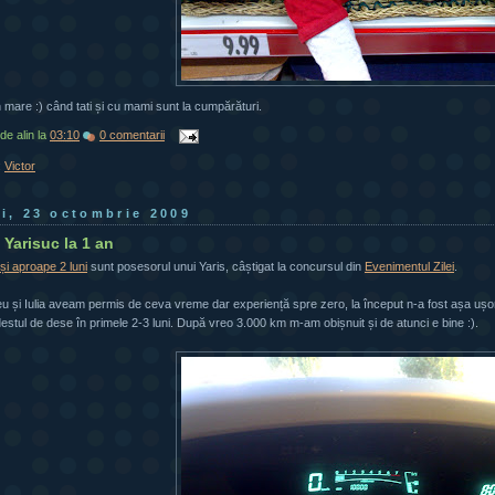
mare :) când tati și cu mami sunt la cumpărături.
 de
alin
la
03:10
0 comentarii
:
Victor
ri, 23 octombrie 2009
Yarisuc la 1 an
și aproape 2 luni
sunt posesorul unui Yaris, câștigat la concursul din
Evenimentul Zilei
.
u și Iulia aveam permis de ceva vreme dar experiență spre zero, la început n-a fost așa ușor
destul de dese în primele 2-3 luni. După vreo 3.000 km m-am obișnuit și de atunci e bine :).