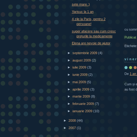
sete mare :)
Yarisuc la 1 an
4 zile la Paris, pentru 2
persoane!
cu somn 
super afacere sau cum cresc
prețurile la medicamente
Publicat
Elena are nevoie de ajutor
Etichete
►
septembrie 2009
(4)
vine
►
august 2009
(2)
►
iulie 2009
(3)
De
1 an 
►
iunie 2009
(2)
►
mai 2009
(5)
Cum și e
►
aprilie 2009
(3)
au fost 
►
martie 2009
(8)
►
februarie 2009
(7)
►
ianuarie 2009
(10)
►
2008
(44)
►
2007
(1)