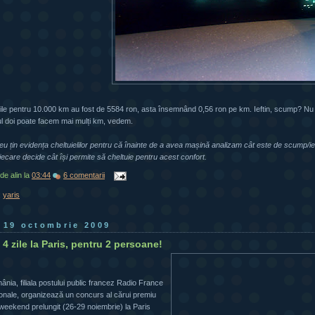
lile pentru 10.000 km au fost de 5584 ron, asta însemnând 0,56 ron pe km. Ieftin, scump? Nu 
nul doi poate facem mai mulți km, vedem.
eu țin evidența cheltuielilor pentru că înainte de a avea mașină analizam cât este de scump/ieft
iecare decide cât își permite să cheltuie pentru acest confort.
 de
alin
la
03:44
6 comentarii
:
yaris
, 19 octombrie 2009
4 zile la Paris, pentru 2 persoane!
nia, filiala postului public francez Radio France
ionale, organizează un concurs al cărui premiu
weekend prelungit (26-29 noiembrie) la Paris