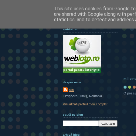
This site uses cookies from Google to 
are shared with Google along with per
statistics, and to detect and address 
webloto.ro
mier
despre mine
alin
O poză p
Timişoara, Timiş, Romania
Vizualizați profilul meu complet
caută pe blog
arhivă blog