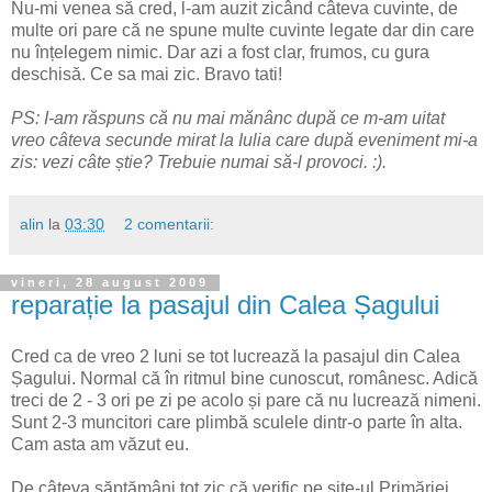
Nu-mi venea să cred, l-am auzit zicând câteva cuvinte, de
multe ori pare că ne spune multe cuvinte legate dar din care
nu înțelegem nimic. Dar azi a fost clar, frumos, cu gura
deschisă. Ce sa mai zic. Bravo tati!
PS: I-am răspuns că nu mai mănânc după ce m-am uitat
vreo câteva secunde mirat la Iulia care după eveniment mi-a
zis: vezi câte știe? Trebuie numai să-l provoci. :).
alin
la
03:30
2 comentarii:
vineri, 28 august 2009
reparație la pasajul din Calea Șagului
Cred ca de vreo 2 luni se tot lucrează la pasajul din Calea
Șagului. Normal că în ritmul bine cunoscut, românesc. Adică
treci de 2 - 3 ori pe zi pe acolo și pare că nu lucrează nimeni.
Sunt 2-3 muncitori care plimbă sculele dintr-o parte în alta.
Cam asta am văzut eu.
De câteva săptămâni tot zic că verific pe site-ul Primăriei