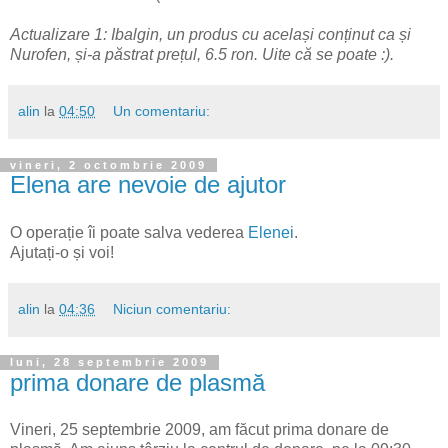
Actualizare 1: Ibalgin, un produs cu același conținut ca și
Nurofen, și-a păstrat prețul, 6.5 ron. Uite că se poate :).
alin
la
04:50
Un comentariu:
vineri, 2 octombrie 2009
Elena are nevoie de ajutor
O operație îi poate salva vederea
Elenei
.
Ajutați-o și voi!
alin
la
04:36
Niciun comentariu:
luni, 28 septembrie 2009
prima donare de plasmă
Vineri, 25 septembrie 2009, am făcut prima donare de