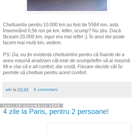
Cheltuielile pentru 10.000 km au fost de 5584 ron, asta
însemnând 0,56 ron pe km. Ieftin, scump? Nu știu. Dacă
făceam 20.000 km, sigur era mai ieftin ;). În anul doi poate
facem mai mulți km, vedem.
PS: Da, eu țin evidența cheltuielilor pentru că înainte de a
avea mașină analizam cât este de scump/ieftin să ai mașină.
Mi-e clar că e alt confort, dar costă. Fiecare decide cât își
permite să cheltuie pentru acest confort.
alin
la
03:44
6 comentarii:
luni, 19 octombrie 2009
4 zile la Paris, pentru 2 persoane!