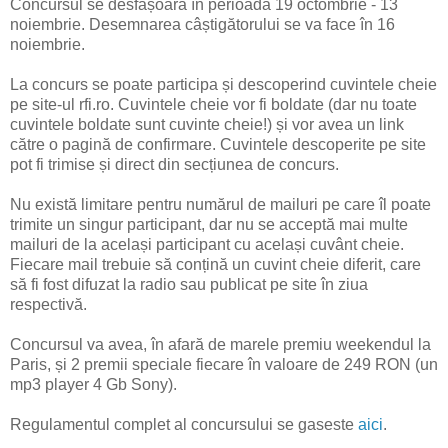
Concursul se desfășoară în perioada 19 octombrie - 13
noiembrie. Desemnarea câștigătorului se va face în 16
noiembrie.
La concurs se poate participa și descoperind cuvintele cheie
pe site-ul rfi.ro. Cuvintele cheie vor fi boldate (dar nu toate
cuvintele boldate sunt cuvinte cheie!) și vor avea un link
către o pagină de confirmare. Cuvintele descoperite pe site
pot fi trimise și direct din secțiunea de concurs.
Nu există limitare pentru numărul de mailuri pe care îl poate
trimite un singur participant, dar nu se acceptă mai multe
mailuri de la același participant cu același cuvânt cheie.
Fiecare mail trebuie să conțină un cuvint cheie diferit, care
să fi fost difuzat la radio sau publicat pe site în ziua
respectivă.
Concursul va avea, în afară de marele premiu weekendul la
Paris, și 2 premii speciale fiecare în valoare de 249 RON (un
mp3 player 4 Gb Sony).
Regulamentul complet al concursului se gaseste
aici
.