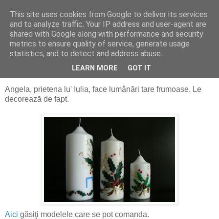
This site uses cookies from Google to deliver its services
Alin Dosoniu - blog
and to analyze traffic. Your IP address and user-agent are
shared with Google along with performance and security
metrics to ensure quality of service, generate usage
statistics, and to detect and address abuse.
vineri, 18 decembrie 2009
o lumânare, un cadou frumos
LEARN MORE
GOT IT
Angela, prietena lu' Iulia, face lumânări tare frumoase. Le
decorează de fapt.
Aici
găsiţi modelele care se pot comanda.