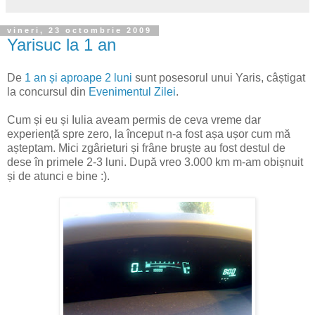
vineri, 23 octombrie 2009
Yarisuc la 1 an
De
1 an și aproape 2 luni
sunt posesorul unui Yaris, câștigat
la concursul din
Evenimentul Zilei
.
Cum și eu și Iulia aveam permis de ceva vreme dar
experiență spre zero, la început n-a fost așa ușor cum mă
așteptam. Mici zgârieturi și frâne bruște au fost destul de
dese în primele 2-3 luni. După vreo 3.000 km m-am obișnuit
și de atunci e bine :).