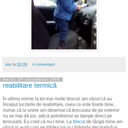
alin
la
03:39
4 comentarii:
marți, 24 noiembrie 2009
reabilitare termică
În ultima vreme la tot mai multe blocuri am văzut că au
început lucrările de reabilitare, ceea ce este foarte bine,
numai că la unele am observat că tencuiala de pe exterior
nu se mai dă jos, adică polistirenul se lipeşte direct pe
tencuială. Eu cred că nu-i bine. La
blocul
de lângă mine am
văzut şi auzit cum se dădea jos şi cărămida decorativă şi