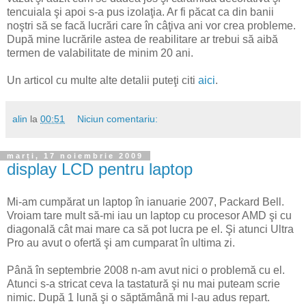
tencuiala şi apoi s-a pus izolaţia. Ar fi păcat ca din banii
noştri să se facă lucrări care în câţiva ani vor crea probleme.
După mine lucrările astea de reabilitare ar trebui să aibă
termen de valabilitate de minim 20 ani.
Un articol cu multe alte detalii puteţi citi
aici
.
alin
la
00:51
Niciun comentariu:
marți, 17 noiembrie 2009
display LCD pentru laptop
Mi-am cumpărat un laptop în ianuarie 2007, Packard Bell.
Vroiam tare mult să-mi iau un laptop cu procesor AMD şi cu
diagonală cât mai mare ca să pot lucra pe el. Şi atunci Ultra
Pro au avut o ofertă şi am cumparat în ultima zi.
Până în septembrie 2008 n-am avut nici o problemă cu el.
Atunci s-a stricat ceva la tastatură şi nu mai puteam scrie
nimic. După 1 lună şi o săptămână mi l-au adus repart.