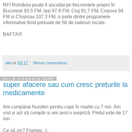
RFI România poate fi ascultat pe frecvențele proprii în
București 93.5 FM, Iași 97.9 FM, Cluj 91.7 FM, Craiova 94
FM și Chișinau 107.3 FM, o parte dintre programele
informative fiind preluate de 56 de radiouri locale.
BAFTA!!!
alin
la
03:17
Niciun comentariu:
joi, 8 octombrie 2009
super afacere sau cum cresc prețurile la
medicamente
Am cumpărat Nurofen pentru copii în martie cu 7 ron. Am
vrut și azi să cumpăr și am avut o surpriză. Prețul este de 17
ron.
Ce să zic? Frumos. :(.