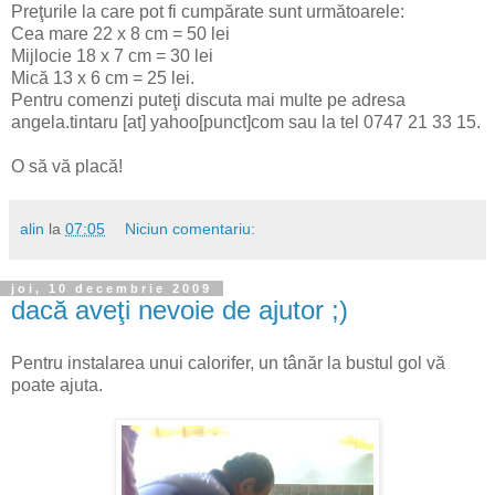
Preţurile la care pot fi cumpărate sunt următoarele:
Cea mare 22 x 8 cm = 50 lei
Mijlocie 18 x 7 cm = 30 lei
Mică 13 x 6 cm = 25 lei.
Pentru comenzi puteţi discuta mai multe pe adresa
angela.tintaru [at] yahoo[punct]com sau la tel 0747 21 33 15.
O să vă placă!
alin
la
07:05
Niciun comentariu:
joi, 10 decembrie 2009
dacă aveţi nevoie de ajutor ;)
Pentru instalarea unui calorifer, un tânăr la bustul gol vă
poate ajuta.