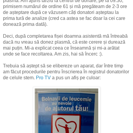
plasmă. Am ajuns târziu la centrul de donare, pe la 09:30,
primisem numărul de ordine 61 și mă pregăteam de 2-3 ore
de așteptare după ce văzusem câți donatori așteptau la
prima tură de analize (cred ca astea se fac doar la cei care
donează prima dată).
Deci, după completarea fișei doamna asistentă mă întreabă
dacă nu vreau să donez plasmă, că este cerere și durează
mai puțin. Mi-a explicat ceea ce înseamnă și mi-a arătat
unde se face recoltarea. Am zis, hai să încerc :).
Trebuia să aștept să se elibereze un aparat, dar între timp
am făcut procedurile pentru înscrierea în registrul donatorilor
de celule stem.
Pro TV
a pus un afiș pe culoar: