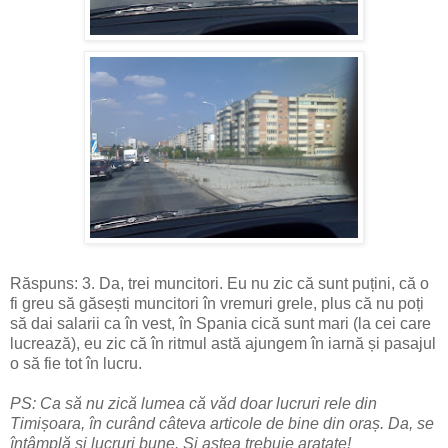
Răspuns: 3. Da, trei muncitori. Eu nu zic că sunt puțini, că o
fi greu să găsești muncitori în vremuri grele, plus că nu poți
să dai salarii ca în vest, în Spania cică sunt mari (la cei care
lucrează), eu zic că în ritmul astă ajungem în iarnă și pasajul
o să fie tot în lucru.
PS: Ca să nu zică lumea că văd doar lucruri rele din
Timișoara, în curând câteva articole de bine din oraș. Da, se
întâmplă și lucruri bune. Și astea trebuie aratate!