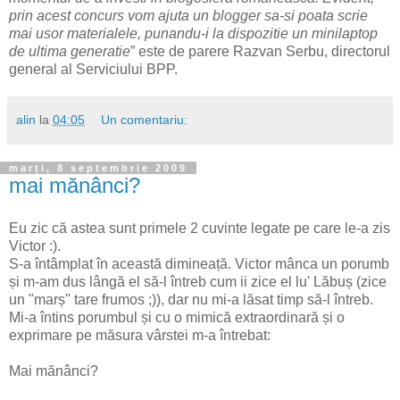
prin acest concurs vom ajuta un blogger sa-si poata scrie
mai usor materialele, punandu-i la dispozitie un minilaptop
de ultima generatie
” este de parere Razvan Serbu, directorul
general al Serviciului BPP.
alin
la
04:05
Un comentariu:
marți, 8 septembrie 2009
mai mănânci?
Eu zic că astea sunt primele 2 cuvinte legate pe care le-a zis
Victor :).
S-a întâmplat în această dimineață. Victor mânca un porumb
și m-am dus lângă el să-l întreb cum ii zice el lu' Lăbuș (zice
un "marș" tare frumos ;)), dar nu mi-a lăsat timp să-l întreb.
Mi-a întins porumbul și cu o mimică extraordinară și o
exprimare pe măsura vârstei m-a întrebat:
Mai mănânci?