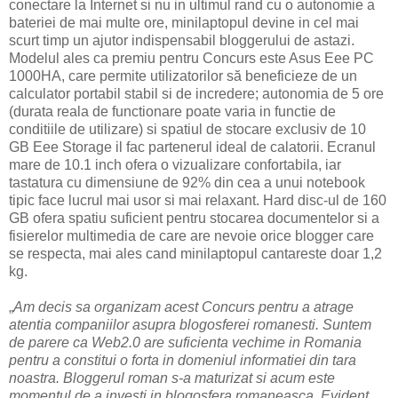
conectare la Internet si nu in ultimul rand cu o autonomie a
bateriei de mai multe ore, minilaptopul devine in cel mai
scurt timp un ajutor indispensabil bloggerului de astazi.
Modelul ales ca premiu pentru Concurs este Asus Eee PC
1000HA, care permite utilizatorilor să beneficieze de un
calculator portabil stabil si de incredere; autonomia de 5 ore
(durata reala de functionare poate varia in functie de
conditiile de utilizare) si spatiul de stocare exclusiv de 10
GB Eee Storage il fac partenerul ideal de calatorii. Ecranul
mare de 10.1 inch ofera o vizualizare confortabila, iar
tastatura cu dimensiune de 92% din cea a unui notebook
tipic face lucrul mai usor si mai relaxant. Hard disc-ul de 160
GB ofera spatiu suficient pentru stocarea documentelor si a
fisierelor multimedia de care are nevoie orice blogger care
se respecta, mai ales cand minilaptopul cantareste doar 1,2
kg.
„
Am decis sa organizam acest Concurs pentru a atrage
atentia companiilor asupra blogosferei romanesti. Suntem
de parere ca Web2.0 are suficienta vechime in Romania
pentru a constitui o forta in domeniul informatiei din tara
noastra. Bloggerul roman s-a maturizat si acum este
momentul de a investi in blogosfera romaneasca. Evident,