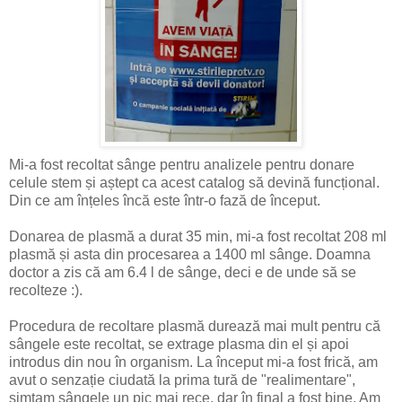
Mi-a fost recoltat sânge pentru analizele pentru donare
celule stem și aștept ca acest catalog să devină funcțional.
Din ce am înțeles încă este într-o fază de început.
Donarea de plasmă a durat 35 min, mi-a fost recoltat 208 ml
plasmă și asta din procesarea a 1400 ml sânge. Doamna
doctor a zis că am 6.4 l de sânge, deci e de unde să se
recolteze :).
Procedura de recoltare plasmă durează mai mult pentru că
sângele este recoltat, se extrage plasma din el și apoi
introdus din nou în organism. La început mi-a fost frică, am
avut o senzație ciudată la prima tură de "realimentare",
simțam sângele un pic mai rece, dar în final a fost bine. Am