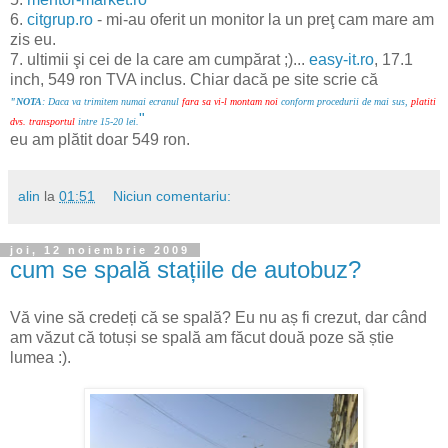
6.
citgrup.ro
- mi-au oferit un monitor la un preţ cam mare am
zis eu.
7. ultimii şi cei de la care am cumpărat ;)...
easy-it.ro
, 17.1
inch, 549 ron TVA inclus. Chiar dacă pe site scrie că
"NOTA
: Daca va trimitem numai ecranul
fara sa vi-l montam
noi
conform procedurii de mai sus,
platiti
"
dvs. transportul
intre 15-20 lei.
eu am plătit doar 549 ron.
alin
la
01:51
Niciun comentariu:
joi, 12 noiembrie 2009
cum se spală stațiile de autobuz?
Vă vine să credeți că se spală? Eu nu aș fi crezut, dar când
am văzut că totuși se spală am făcut două poze să știe
lumea :).