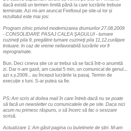
dacă există un termen limită până la care lucrările trebuie
terminate. Azi mi-am aruncat Firefoxul pe site-ul lor și
rezultatul este mai jos:
Program zilnic privind modernizarea drumurilor
27.08.2009
- CONSOLIDARE PASAJ CALEA ŞAGULUI - turnare
cuzineţi pila 9, pregătire turnare cuzineţi pila 11,12,curăţare
trotuare.
In caz de vreme nefavorabilă lucrările vor fi
reprogramate.
Bun. Deci cineva știe ce ar trebui să se facă într-o anumită
zi. Dar n-am gasit, am cautat 5 min, un comunicat de genul...
azi x.y.2009... au început lucrările la pasaj. Termin de
execuție x luni. S-ar putea sa fie.
PS: Am scris al doilea mail în care întreb dacă nu se poate
să facă un newsletter cu comunicatele de pe site. Daca nici
acum nu primesc răspuns, o să încerc să fac o sesizare
scrisă.
Actualizare 1: Am găsit pagina cu buletinele de știri. M-am