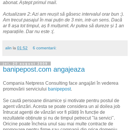
abonat. Aștept primul mail.
Actualizare 2: Azi am reușit să găsesc intervalul orar bun :).
Am trecut pasajul în mai puțin de 3 min, intr-un sens. Dacă
ar fi așa tot timpul, aș fi mulțumit. Ar putea să dureze și 1 an
reparațiile. Dar nu este :(.
alin
la
01:52
6 comentarii:
joi, 20 august 2009
banipepost.com angajeaza
Compania Netpress Consulting face angajări în vederea
promovării serviciului
banipepost
.
Se caută persoane dinamice și motivate pentru postul de
agent vânzări. Acesta se poate considera un al doilea job
întrucat agenții de vânzări vor fi plătiți în funcție de
rezultatele obținute și nu de timpul petrecut "la servici".
Oricine poate încheia unul sau mai multe contracte de
promovare pentru firme sau companii din orice domeniu