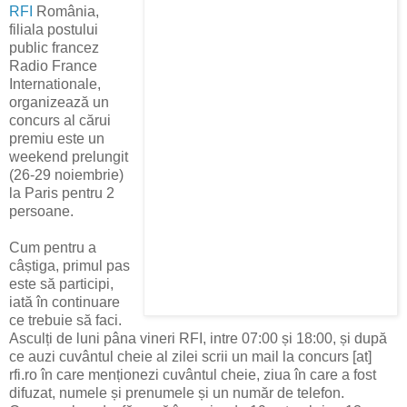
RFI
România,
filiala postului
public francez
Radio France
Internationale,
organizează un
concurs al cărui
premiu este un
weekend prelungit
(26-29 noiembrie)
la Paris pentru 2
persoane.
Cum pentru a
câștiga, primul pas
este să participi,
iată în continuare
ce trebuie să faci.
Asculți de luni pâna vineri RFI, intre 07:00 și 18:00, și după
ce auzi cuvântul cheie al zilei scrii un mail la
concurs [at]
rfi.ro în care
menționezi cuvântul cheie, ziua în care a fost
difuzat, numele și prenumele și un număr de telefon.