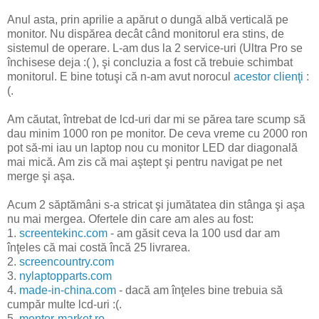
Anul asta, prin aprilie a apărut o dungă albă verticală pe
monitor. Nu dispărea decât când monitorul era stins, de
sistemul de operare. L-am dus la 2 service-uri (Ultra Pro se
închisese deja :( ), şi concluzia a fost că trebuie schimbat
monitorul. E bine totuşi că n-am avut norocul
acestor clienţi
:
(.
Am căutat, întrebat de lcd-uri dar mi se părea tare scump să
dau minim 1000 ron pe monitor. De ceva vreme cu 2000 ron
pot să-mi iau un laptop nou cu monitor LED dar diagonală
mai mică. Am zis că mai aştept şi pentru navigat pe net
merge şi aşa.
Acum 2 săptămâni s-a stricat şi jumătatea din stânga şi aşa
nu mai mergea. Ofertele din care am ales au fost:
1.
screentekinc.com
- am găsit ceva la 100 usd dar am
înţeles că mai costă încă 25 livrarea.
2.
screencountry.com
3.
nylaptopparts.com
4.
made-in-china.com
- dacă am înţeles bine trebuia să
cumpăr multe lcd-uri :(.
5.
mentor-market.ro