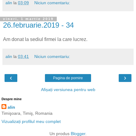
alin
la
03:09
Niciun comentariu:
vineri, 1 martie 2019
26.februarie.2019 - 34
Am donat la sediul firmei la care lucrez.
alin
la
03:41
Niciun comentariu:
‹
›
Pagina de pornire
Afișați versiunea pentru web
Despre mine
alin
Timişoara, Timiş, Romania
Vizualizați profilul meu complet
Un produs
Blogger
.