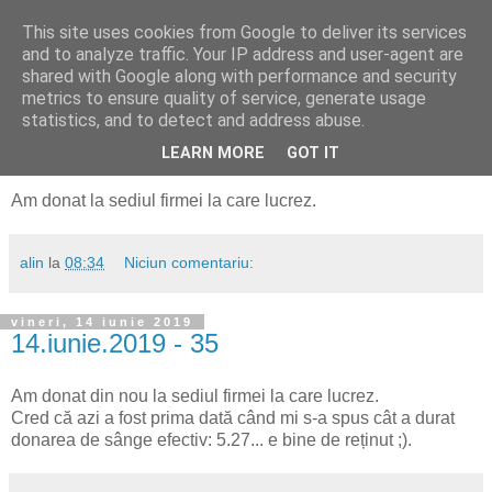
This site uses cookies from Google to deliver its services
Alin Dosoniu - blog
and to analyze traffic. Your IP address and user-agent are
shared with Google along with performance and security
metrics to ensure quality of service, generate usage
statistics, and to detect and address abuse.
miercuri, 23 octombrie 2019
18.octombrie.2019 - 36
LEARN MORE
GOT IT
Am donat la sediul firmei la care lucrez.
alin
la
08:34
Niciun comentariu:
vineri, 14 iunie 2019
14.iunie.2019 - 35
Am donat din nou la sediul firmei la care lucrez.
Cred că azi a fost prima dată când mi s-a spus cât a durat
donarea de sânge efectiv: 5.27... e bine de reținut ;).