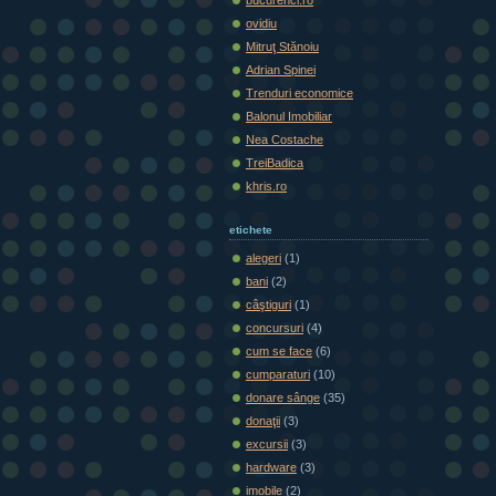
ovidiu
Mitruţ Stănoiu
Adrian Spinei
Trenduri economice
Balonul Imobiliar
Nea Costache
TreiBadica
khris.ro
etichete
alegeri
(1)
bani
(2)
câştiguri
(1)
concursuri
(4)
cum se face
(6)
cumparaturi
(10)
donare sânge
(35)
donaţii
(3)
excursii
(3)
hardware
(3)
imobile
(2)