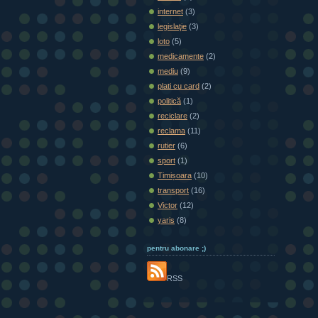
internet
(3)
legislaţie
(3)
loto
(5)
medicamente
(2)
mediu
(9)
plati cu card
(2)
politică
(1)
reciclare
(2)
reclama
(11)
rutier
(6)
sport
(1)
Timișoara
(10)
transport
(16)
Victor
(12)
yaris
(8)
pentru abonare ;)
RSS