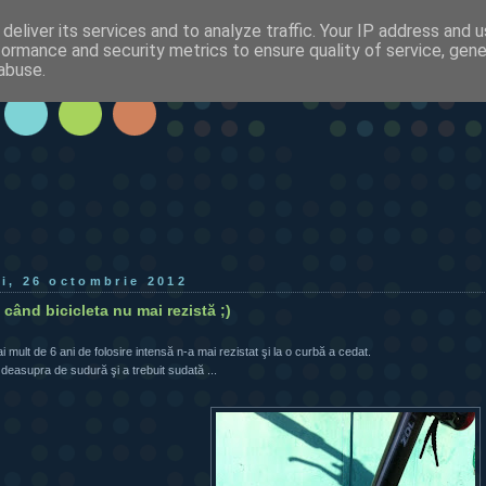
deliver its services and to analyze traffic. Your IP address and 
formance and security metrics to ensure quality of service, gen
abuse.
ri, 26 octombrie 2012
când bicicleta nu mai rezistă ;)
 mult de 6 ani de folosire intensă n-a mai rezistat şi la o curbă a cedat.
 deasupra de sudură şi a trebuit sudată ...