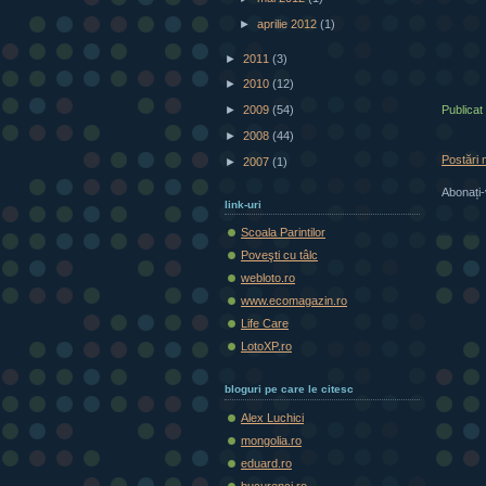
►
aprilie 2012
(1)
►
2011
(3)
►
2010
(12)
►
2009
(54)
Publicat
►
2008
(44)
Postări 
►
2007
(1)
Abonați-
link-uri
Scoala Parintilor
Poveşti cu tâlc
webloto.ro
www.ecomagazin.ro
Life Care
LotoXP.ro
bloguri pe care le citesc
Alex Luchici
mongolia.ro
eduard.ro
bucurenci.ro