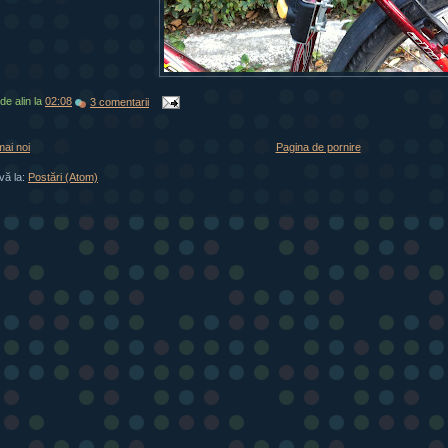
 de
alin
la
02:08
3 comentarii
mai noi
Pagina de pornire
vă la:
Postări (Atom)