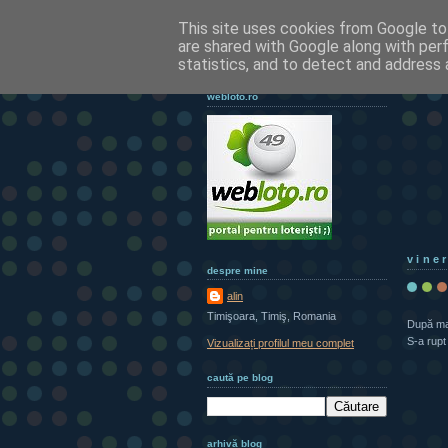
This site uses cookies from Google to 
are shared with Google along with per
statistics, and to detect and address 
webloto.ro
vine
despre mine
alin
Timişoara, Timiş, Romania
După mai
S-a rupt
Vizualizați profilul meu complet
caută pe blog
arhivă blog