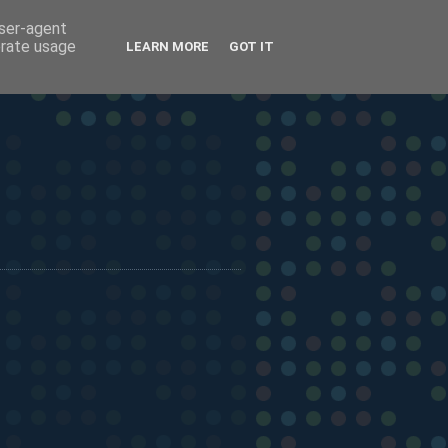
user-agent
erate usage
LEARN MORE
GOT IT