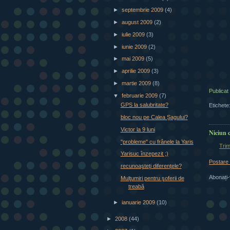
►
septembrie 2009
(4)
►
august 2009
(2)
►
iulie 2009
(3)
►
iunie 2009
(2)
►
mai 2009
(5)
►
aprilie 2009
(3)
►
martie 2009
(8)
Publicat
▼
februarie 2009
(7)
GPS la salubritate?
Etichete
bloc nou pe Calea Şagului?
Victor la 9 luni
Niciun 
"probleme" cu frânele la Yaris
Trim
Yarisuc înzepezit ;)
Postare
recunoaşteţi diferenţele?
Abonați-
Mulţumiri pentru şoferii de
treabă
►
ianuarie 2009
(10)
►
2008
(44)