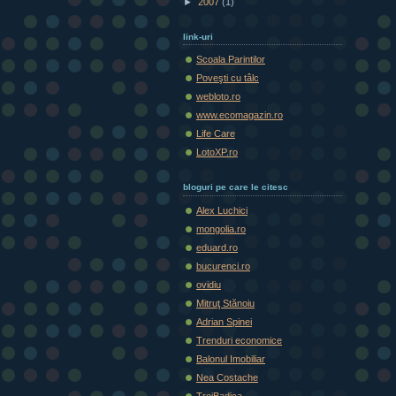
►
2007
(1)
link-uri
Scoala Parintilor
Poveşti cu tâlc
webloto.ro
www.ecomagazin.ro
Life Care
LotoXP.ro
bloguri pe care le citesc
Alex Luchici
mongolia.ro
eduard.ro
bucurenci.ro
ovidiu
Mitruţ Stănoiu
Adrian Spinei
Trenduri economice
Balonul Imobiliar
Nea Costache
TreiBadica