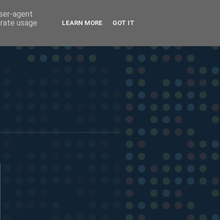
user-agent
erate usage
LEARN MORE
GOT IT