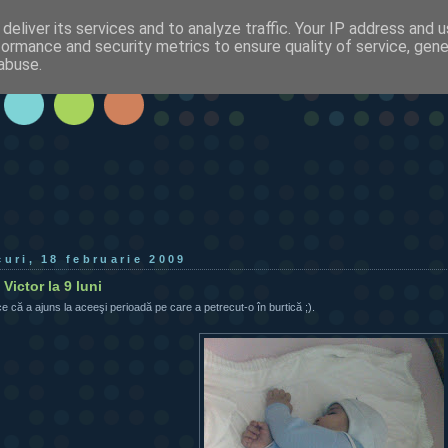
deliver its services and to analyze traffic. Your IP address and 
formance and security metrics to ensure quality of service, gen
abuse.
curi, 18 februarie 2009
Victor la 9 luni
e că a ajuns la aceeşi perioadă pe care a petrecut-o în burtică ;).