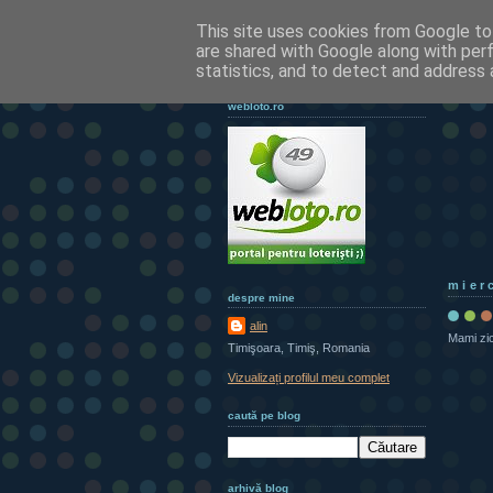
This site uses cookies from Google to 
are shared with Google along with per
statistics, and to detect and address 
webloto.ro
mier
despre mine
alin
Mami zic
Timişoara, Timiş, Romania
Vizualizați profilul meu complet
caută pe blog
arhivă blog