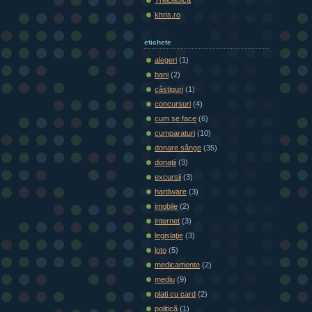
khris.ro
etichete
alegeri
(1)
bani
(2)
câştiguri
(1)
concursuri
(4)
cum se face
(6)
cumparaturi
(10)
donare sânge
(35)
donaţii
(3)
excursii
(3)
hardware
(3)
imobile
(2)
internet
(3)
legislaţie
(3)
loto
(5)
medicamente
(2)
mediu
(9)
plati cu card
(2)
politică
(1)