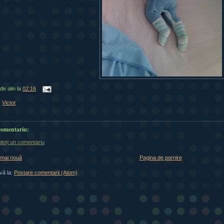
 de
alin
la
02:16
:
Victor
comentariu:
iteți un comentariu
 mai nouă
Pagina de pornire
vă la:
Postare comentarii (Atom)