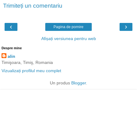
Trimiteți un comentariu
‹
›
Pagina de pornire
Afișați versiunea pentru web
Despre mine
alin
Timişoara, Timiş, Romania
Vizualizați profilul meu complet
Un produs
Blogger
.