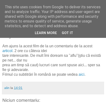
This site uses cookies from Google to deliver its services
Alin Dosoniu - blog
and to analyze traffic. Your IP address and user-agent are
shared with Google along with performance and security
metrics to ensure quality of service, generate usage
statistics, and to detect and address abuse.
luni, 14 ianuarie 2008
LEARN MORE
GOT IT
Zeitgeist The Movie
Am ajuns la acest film de la un comentariu de la acest
articol
. 2 ore cu câteva idei
tare interesante. De mult îmi doream sa "aflu"(ştiu că există
pe net... dar nu
prea am timp să caut) lucruri care sunt spuse aici... sper sa
fie şi adevarate.
Filmul cu subtitrări în română se poate vedea
aici
.
alin
la
14:01
Niciun comentariu: