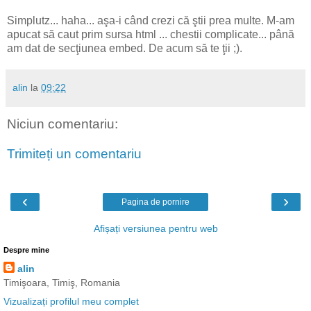
Simplutz... haha... aşa-i când crezi că ştii prea multe. M-am
apucat să caut prim sursa html ... chestii complicate... până
am dat de secţiunea embed. De acum să te ţii ;).
alin
la
09:22
Niciun comentariu:
Trimiteți un comentariu
‹
›
Pagina de pornire
Afișați versiunea pentru web
Despre mine
alin
Timişoara, Timiş, Romania
Vizualizați profilul meu complet