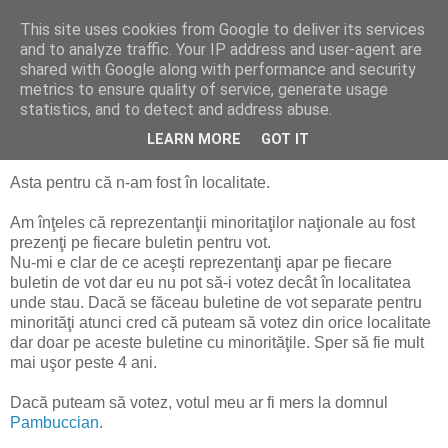
This site uses cookies from Google to deliver its services
Alin Dosoniu - blog
and to analyze traffic. Your IP address and user-agent are
shared with Google along with performance and security
metrics to ensure quality of service, generate usage
statistics, and to detect and address abuse.
marți, 2 decembrie 2008
N-am votat :(
LEARN MORE
GOT IT
Asta pentru că n-am fost în localitate.
Am înţeles că reprezentanţii minoritaţilor naţionale au fost
prezenţi pe fiecare buletin pentru vot.
Nu-mi e clar de ce aceşti reprezentanţi apar pe fiecare
buletin de vot dar eu nu pot să-i votez decât în localitatea
unde stau. Dacă se făceau buletine de vot separate pentru
minorităţi atunci cred că puteam să votez din orice localitate
dar doar pe aceste buletine cu minorităţile. Sper să fie mult
mai uşor peste 4 ani.
Dacă puteam să votez, votul meu ar fi mers la domnul
Pambuccian
.