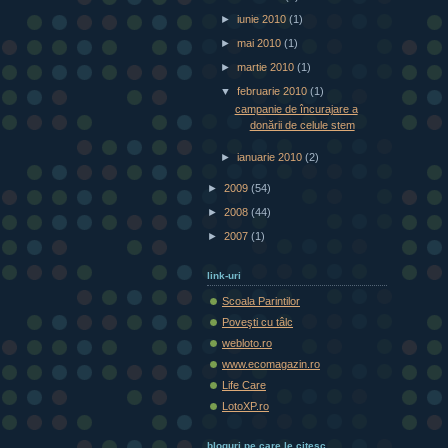
►
iunie 2010
(1)
►
mai 2010
(1)
►
martie 2010
(1)
▼
februarie 2010
(1)
campanie de încurajare a
donării de celule stem
►
ianuarie 2010
(2)
►
2009
(54)
►
2008
(44)
►
2007
(1)
link-uri
Scoala Parintilor
Poveşti cu tâlc
webloto.ro
www.ecomagazin.ro
Life Care
LotoXP.ro
bloguri pe care le citesc