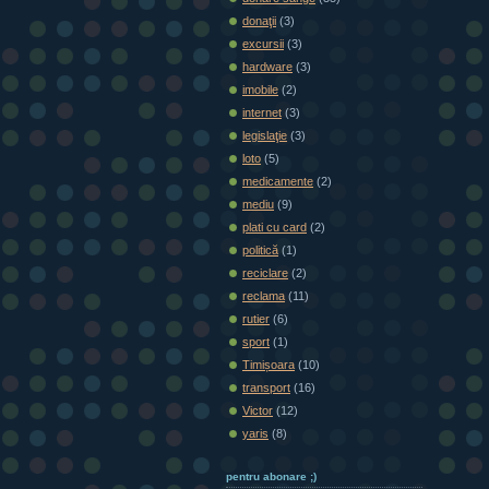
donaţii
(3)
excursii
(3)
hardware
(3)
imobile
(2)
internet
(3)
legislaţie
(3)
loto
(5)
medicamente
(2)
mediu
(9)
plati cu card
(2)
politică
(1)
reciclare
(2)
reclama
(11)
rutier
(6)
sport
(1)
Timișoara
(10)
transport
(16)
Victor
(12)
yaris
(8)
pentru abonare ;)