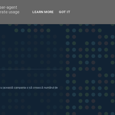
user-agent
erate usage
LEARN MORE
GOT IT
ate cu această campania o să crească numărul de