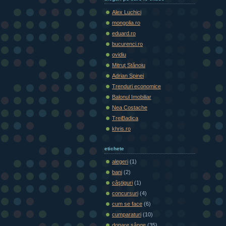
Alex Luchici
mongolia.ro
eduard.ro
bucurenci.ro
ovidiu
Mitruţ Stănoiu
Adrian Spinei
Trenduri economice
Balonul Imobiliar
Nea Costache
TreiBadica
khris.ro
etichete
alegeri
(1)
bani
(2)
câştiguri
(1)
concursuri
(4)
cum se face
(6)
cumparaturi
(10)
donare sânge
(35)