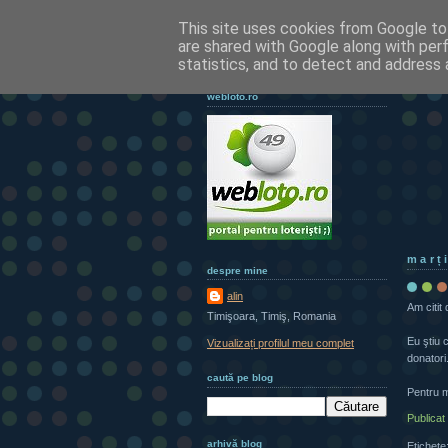
This site uses cookies from Google to 
are shared with Google along with per
statistics, and to detect and address 
webloto.ro
marț
despre mine
alin
Am citit
Timişoara, Timiş, Romania
Eu ştiu 
Vizualizați profilul meu complet
donatori
caută pe blog
Pentru ma
Publicat
arhivă blog
Etichete