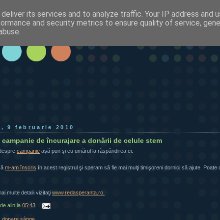
deliver its services and to analyze traffic. Your IP address and 
formance and security metrics to ensure quality of service, gen
abuse.
i, 9 februarie 2010
campanie de încurajare a donării de celule stem
 despre
campanie
aşă pun şi eu umărul la răspândirea ei.
că
m-am înscris
în acest registrul şi speram să fie mai mulţi timişoreni dornici să ajute. Po
.
i multe detalii vizitaţi
www.redasperanta.ro.
 de
alin
la
05:43
:
donare sânge