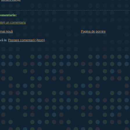
comentariu:
iteți un comentariu
 mai nouă
Pagina de pornire
vă la:
Postare comentarii (Atom)