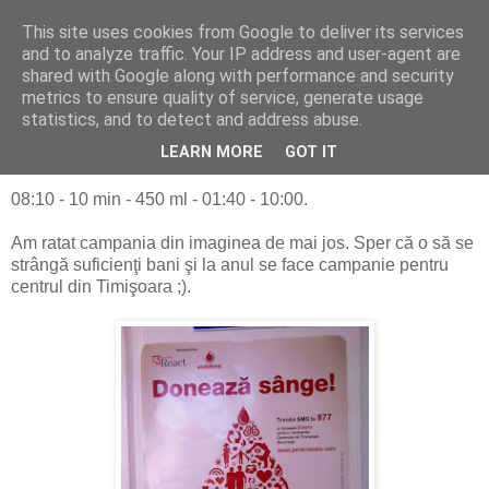
This site uses cookies from Google to deliver its services
Alin Dosoniu - blog
and to analyze traffic. Your IP address and user-agent are
shared with Google along with performance and security
metrics to ensure quality of service, generate usage
statistics, and to detect and address abuse.
sâmbătă, 6 august 2011
05.aug.2011 - 13
LEARN MORE
GOT IT
08:10 - 10 min - 450 ml - 01:40 - 10:00.
Am ratat campania din imaginea de mai jos. Sper că o să se
strângă suficienţi bani şi la anul se face campanie pentru
centrul din Timişoara ;).