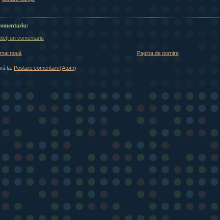
comentariu:
iteți un comentariu
 mai nouă
Pagina de pornire
vă la:
Postare comentarii (Atom)