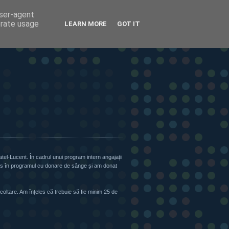
user-agent
erate usage
LEARN MORE
GOT IT
tel-Lucent. În cadrul unui program intern angajații
cris în programul cu donare de sânge și am donat
coltare. Am înțeles că trebuie să fie minim 25 de