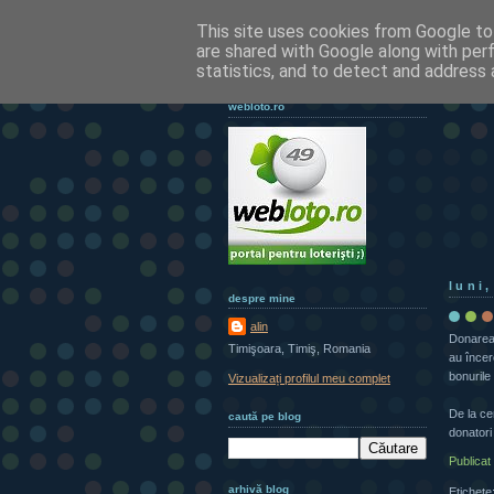
This site uses cookies from Google to 
are shared with Google along with per
statistics, and to detect and address 
webloto.ro
luni
despre mine
alin
Donarea 
Timişoara, Timiş, Romania
au încer
bonurile
Vizualizați profilul meu complet
De la ce
caută pe blog
donatori
Publicat
arhivă blog
Etichete