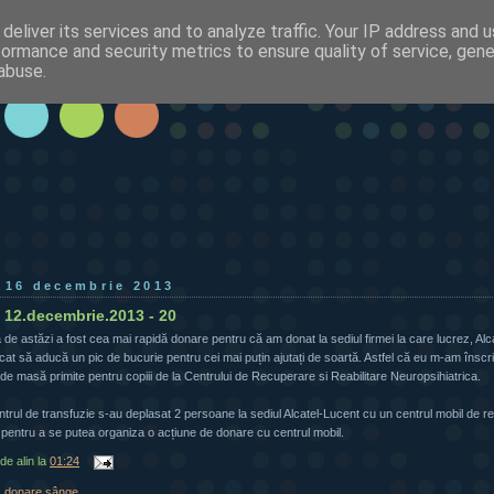
deliver its services and to analyze traffic. Your IP address and 
formance and security metrics to ensure quality of service, gen
abuse.
, 16 decembrie 2013
12.decembrie.2013 - 20
de astăzi a fost cea mai rapidă donare pentru că am donat la sediul firmei la care lucrez, Alca
cat să aducă un pic de bucurie pentru cei mai puțin ajutați de soartă. Astfel că eu m-am îns
 de masă primite pentru copiii de la Centrului de Recuperare si Reabilitare Neuropsihiatrica.
ntrul de transfuzie s-au deplasat 2 persoane la sediul Alcatel-Lucent cu un centrul mobil de re
 pentru a se putea organiza o acțiune de donare cu centrul mobil.
 de
alin
la
01:24
:
donare sânge