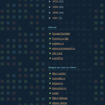
►
2010
(12)
►
2009
(54)
►
2008
(44)
►
2007
(1)
link-uri
Scoala Parintilor
Poveşti cu tâlc
webloto.ro
www.ecomagazin.ro
Life Care
LotoXP.ro
bloguri pe care le citesc
Alex Luchici
mongolia.ro
eduard.ro
bucurenci.ro
ovidiu
Mitruţ Stănoiu
Adrian Spinei