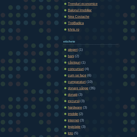
Trenduri economice
Balonul Imobiliar
Nea Costache
TreiBadica
khris.ro
etichete
alegeri
(1)
bani
(2)
câştiguri
(1)
concursuri
(4)
cum se face
(6)
cumparaturi
(10)
donare sânge
(35)
donaţii
(3)
excursii
(3)
hardware
(3)
imobile
(2)
internet
(3)
legislaţie
(3)
loto
(5)